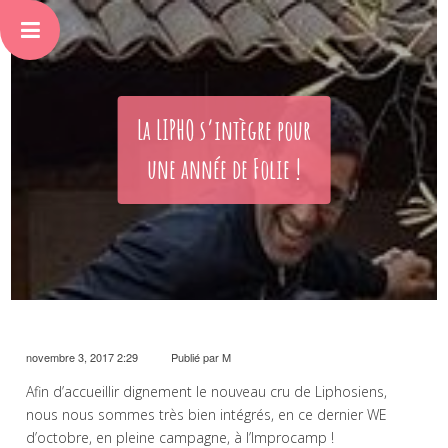
La LIPHO s’intègre pour
une année de Folie !
novembre 3, 2017 2:29
Publié par
M
Afin d’accueillir dignement le nouveau cru de Liphosiens,
nous nous sommes très bien intégrés, en ce dernier WE
d’octobre, en pleine campagne, à l’Improcamp !