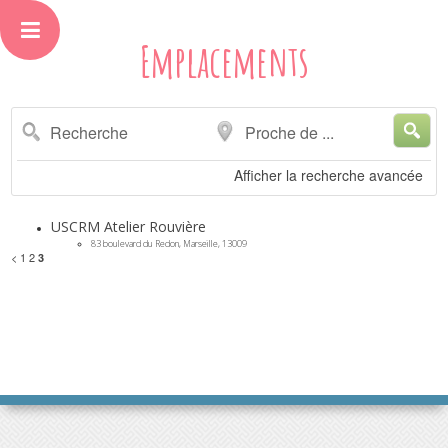
Emplacements
Recherche
Proche
de
...
Afficher la recherche avancée
USCRM Atelier Rouvière
83 boulevard du Redon, Marseille, 13009
<
1
2
3